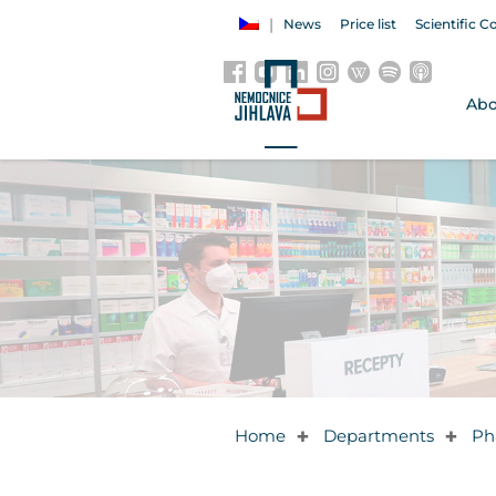
News
Price list
Scientific C
Abo
Home
Departments
Ph
✚
✚