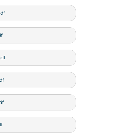
df
f
pdf
df
df
f