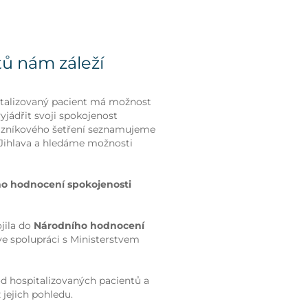
tů nám záleží
italizovaný pacient má možnost
jádřit svoji spokojenost
tazníkového šetření seznamujeme
Jihlava a hledáme možnosti
ho hodnocení spokojenosti
jila do
Národního hodnocení
 ve spolupráci s Ministerstvem
od hospitalizovaných pacientů a
 jejich pohledu.