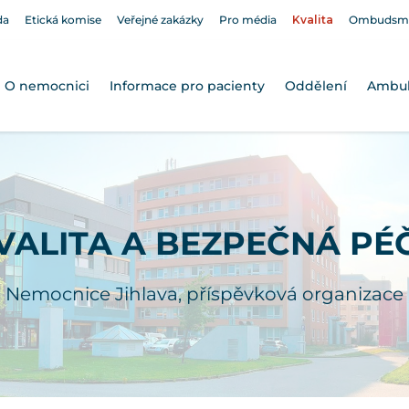
da
Etická komise
Veřejné zakázky
Pro média
Kvalita
Ombudsm
O nemocnici
Informace pro pacienty
Oddělení
Ambu
VALITA A BEZPEČNÁ PÉ
Nemocnice Jihlava, příspěvková organizace