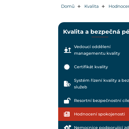
Domů
Kvalita
Hodnocen
✚
✚
Kvalita a bezpečná p
Vedoucí oddělení
managementu kvality
Certifikát kvality
Systém řízení kvality a be
služeb
Resortní bezpečnostní cíl
Hodnocení spokojenosti
Nemocnice podporující zd