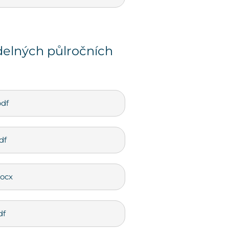
delných půlročních
pdf
df
docx
df