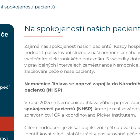
í spokojenosti pacientů
Na spokojenosti našich pacien
éče
Zajímá nás spokojenost našich pacientů. Každý hosp
hodnotit poskytování služeb v naší nemocnici nebo vy
vyplněním elektronického dotazníku. S výsledky do
v pravidelných intervalech zaměstnance Nemocnice 
zlepšování péče o naše pacienty.
Nemocnice Jihlava se poprvé zapojila do Národní
zpečí
pacientů (NHSP)
V roce 2025 se Nemocnice Jihlava vůbec poprvé zapo
spokojenosti pacientů (NHSP)
, které je realizováno
e
zdravotnictví ČR a koordinováno Picker Institutem.
Cílem hodnocení je získat objektivní zpětnou vazbu 
identifikovat silné i slabší stránky poskytované péče z
raví