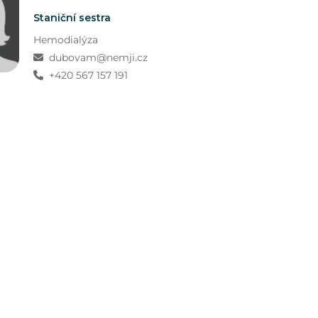
Staniční sestra
Hemodialýza
dubovam@nemji.cz
+420 567 157 191