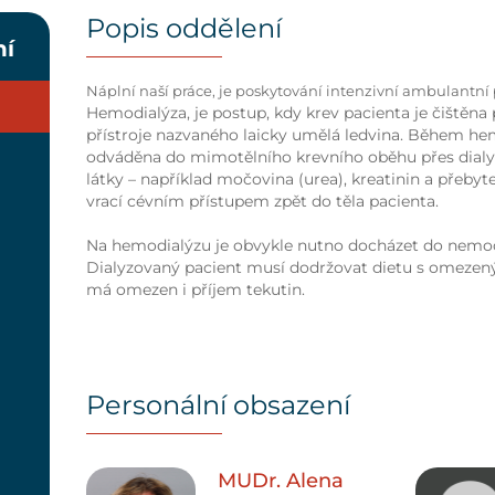
Popis oddělení
ní
Náplní naší práce, je poskytování intenzivní ambulantní
Hemodialýza, je postup, kdy krev pacienta je čištěna
přístroje nazvaného laicky umělá ledvina. Během hem
odváděna do mimotělního krevního oběhu přes dialyzát
látky – například močovina (urea), kreatinin a přebyt
vrací cévním přístupem zpět do těla pacienta.
Na hemodialýzu je obvykle nutno docházet do nemocni
Dialyzovaný pacient musí dodržovat dietu s omezený
má omezen i příjem tekutin.
Personální obsazení
MUDr. Alena