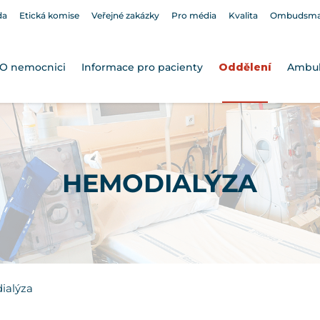
da
Etická komise
Veřejné zakázky
Pro média
Kvalita
Ombudsm
O nemocnici
Informace pro pacienty
Oddělení
Ambu
HEMODIALÝZA
ialýza