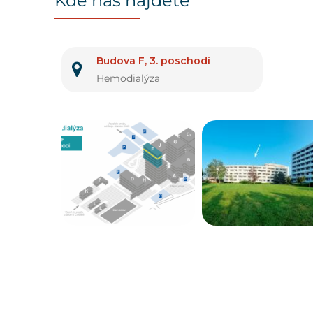
Kde nás najdete
Budova F, 3. poschodí
Hemodialýza