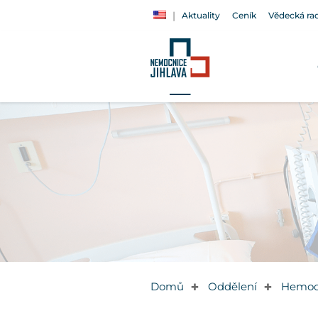
Aktuality
Ceník
Vědecká ra
Domů
Oddělení
Hemod
✚
✚