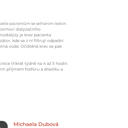
 péče pacientům se selháním ledvin.
 pomocí dialyzačního
odialýzy je krev pacienta
or, kde se z ní filtrují odpadní
ečná voda. Očištěná krev se pak
ce třikrát týdně na 4 až 5 hodin.
m příjmem fosforu a draslíku a
Michaela
Dubová