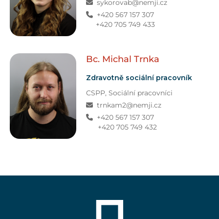
sykorovab@nemji.cz
+420 567 157 307
+420 705 749 433
Bc. Michal
Trnka
Zdravotně sociální pracovník
CSPP
,
Sociální pracovníci
trnkam2@nemji.cz
+420 567 157 307
+420 705 749 432