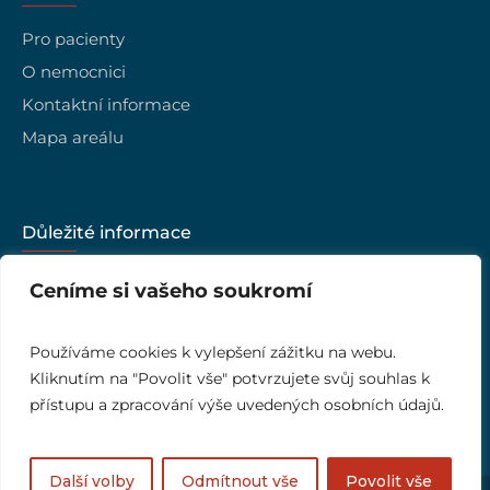
Pro pacienty
O nemocnici
Kontaktní informace
Mapa areálu
Důležité informace
Kariéra
Ceníme si vašeho soukromí
Vedení nemocnice
Kvalita
Používáme cookies k vylepšení zážitku na webu.
Kliknutím na "Povolit vše" potvrzujete svůj souhlas k
Ombudsman
přístupu a zpracování výše uvedených osobních údajů.
Další volby
Odmítnout vše
Povolit vše