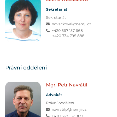
Sekretariát
Sekretariát
novackoval@nemji.cz
+420 567 157 668
+420 734 795 888
Právní oddělení
Mgr. Petr
Navrátil
Advokát
Právní oddělení
navratilp@nemji.cz
+420 567 157 909