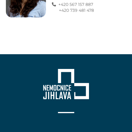
+420 567 157 887
+420 739 481 478