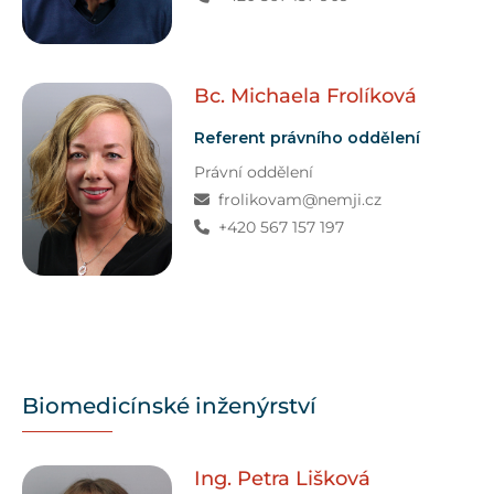
Bc. Michaela
Frolíková
Referent právního oddělení
Právní oddělení
frolikovam@nemji.cz
+420 567 157 197
Biomedicínské inženýrství
Ing. Petra
Lišková