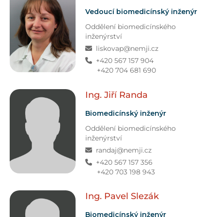
Vedoucí biomedicínský inženýr
Oddělení biomedicínského
inženýrství
liskovap@nemji.cz
+420 567 157 904
+420 704 681 690
Ing. Jiří
Randa
Biomedicínský inženýr
Oddělení biomedicínského
inženýrství
randaj@nemji.cz
+420 567 157 356
+420 703 198 943
Ing. Pavel
Slezák
Biomedicínský inženýr