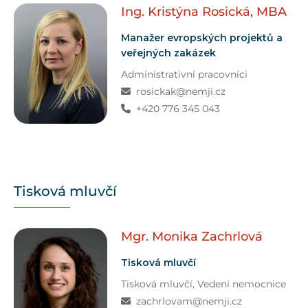
Ing. Kristýna
Rosická, MBA
Manažer evropských projektů a
veřejných zakázek
Administrativní pracovníci
rosickak@nemji.cz
+420 776 345 043
Tisková mluvčí
Mgr. Monika
Zachrlová
Tisková mluvčí
Tisková mluvčí
,
Vedení nemocnice
zachrlovam@nemji.cz