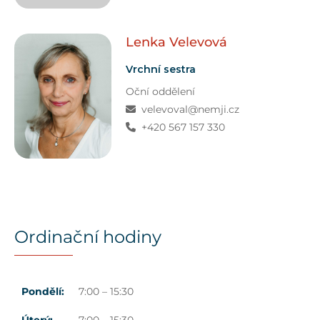
Lenka
Velevová
Vrchní sestra
Oční oddělení
velevoval@nemji.cz
+420 567 157 330
Ordinační hodiny
Pondělí:
7:00 – 15:30
Úterý:
7:00 – 15:30