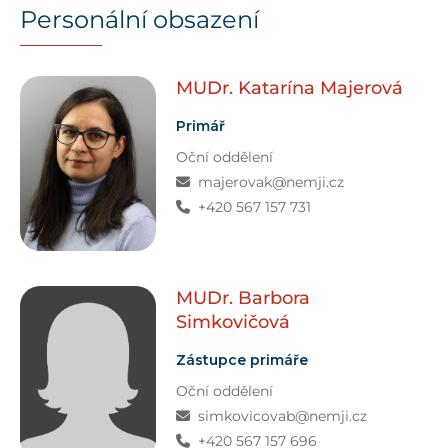
Personální obsazení
MUDr. Katarína
Majerová
Primář
Oční oddělení
majerovak@nemji.cz
+420 567 157 731
MUDr. Barbora
Simkovičová
Zástupce primáře
Oční oddělení
simkovicovab@nemji.cz
+420 567 157 696