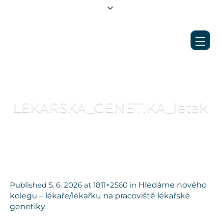
LEKARSKA_GENETIKA_letak
Published
5. 6. 2026
at 1811×2560 in
Hledáme nového
kolegu – lékaře/lékařku na pracoviště lékařské
genetiky
.