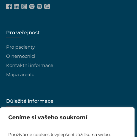
Pro veřejnost
Pro pacienty
O nemocnici
Kontaktní informace
Mapa areálu
Důležité informace
Kariéra
Ceníme si vašeho soukromí
Vedení nemocnice
Kvalita
Používáme cookies k vylepšení zážitku na webu.