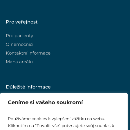
Pro veřejnost
Pro pacienty
O nemocnici
Kontaktní informace
Mapa areálu
Důležité informace
Kariéra
Ceníme si vašeho soukromí
Vedení nemocnice
Kvalita
Používáme cookies k vylepšení zážitku na webu.
Kliknutím na "Povolit vše" potvrzujete svůj souhlas k
Ombudsman