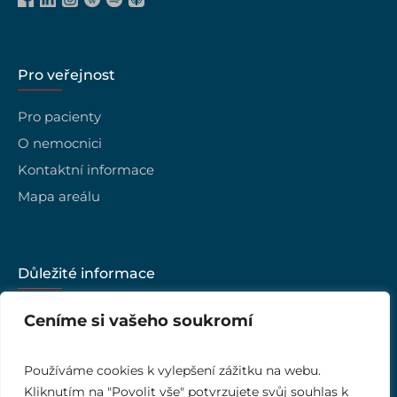
Pro veřejnost
Pro pacienty
O nemocnici
Kontaktní informace
Mapa areálu
Důležité informace
Kariéra
Ceníme si vašeho soukromí
Vedení nemocnice
Kvalita
Používáme cookies k vylepšení zážitku na webu.
Kliknutím na "Povolit vše" potvrzujete svůj souhlas k
Ombudsman