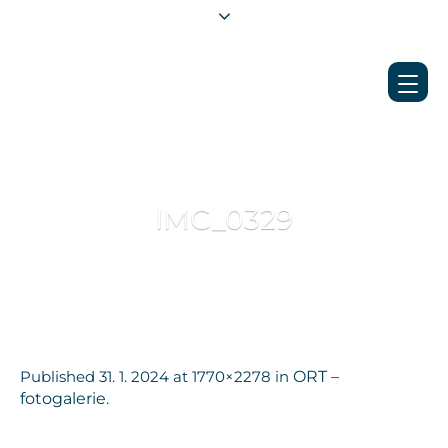
IMG_0329
Published
31. 1. 2024
at 1770×2278 in
ORT –
fotogalerie
.