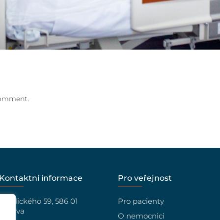
comment.
Kontaktní informace
Pro veřejnost
Vrchlického 59, 586 01
Pro pacienty
Jihlava
O nemocnici