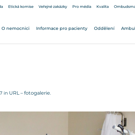
da
Etická komise
Veřejné zakázky
Pro média
Kvalita
Ombudsm
O nemocnici
Informace pro pacienty
Oddělení
Ambu
7 in
URL – fotogalerie
.