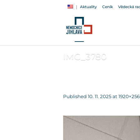
Aktuality
Ceník
Vědecká ra
IMG_3780
Published
10. 11. 2025
at 1920×256