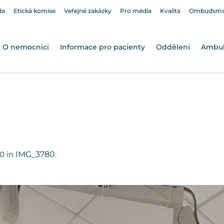
da
Etická komise
Veřejné zakázky
Pro média
Kvalita
Ombudsm
O nemocnici
Informace pro pacienty
Oddělení
Ambu
0 in
IMG_3780
.